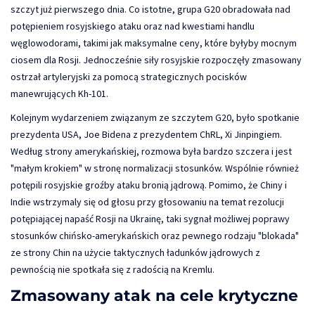
szczyt już pierwszego dnia. Co istotne, grupa G20 obradowała nad
potępieniem rosyjskiego ataku oraz nad kwestiami handlu
węglowodorami, takimi jak maksymalne ceny, które byłyby mocnym
ciosem dla Rosji. Jednocześnie siły rosyjskie rozpoczęły zmasowany
ostrzał artyleryjski za pomocą strategicznych pocisków
manewrujących Kh-101.
Kolejnym wydarzeniem związanym ze szczytem G20, było spotkanie
prezydenta USA, Joe Bidena z prezydentem ChRL, Xi Jinpingiem.
Według strony amerykańskiej, rozmowa była bardzo szczera i jest
"małym krokiem" w stronę normalizacji stosunków. Wspólnie również
potępili rosyjskie groźby ataku bronią jądrową. Pomimo, że Chiny i
Indie wstrzymaly się od głosu przy głosowaniu na temat rezolucji
potępiającej napaść Rosji na Ukrainę, taki sygnał możliwej poprawy
stosunków chińsko-amerykańskich oraz pewnego rodzaju "blokada"
ze strony Chin na użycie taktycznych ładunków jądrowych z
pewnością nie spotkała się z radością na Kremlu.
Zmasowany atak na cele krytyczne