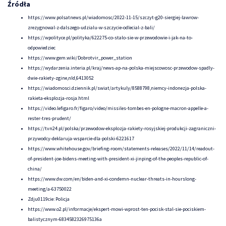
Źródła
https://www.polsatnews.pl/wiadomosc/2022-11-15/szczyt-g20-siergiej-lawrow-
zrezygnowal-z-dalszego-udzialu-w-szczycie-odlecial-z-bali/
https://wpolityce.pl/polityka/622275-co-stalo-sie-w-przewodowie-i-jak-na-to-
odpowiedziec
https://www.gem.wiki/Dobrotvir_power_station
https://wydarzenia.interia.pl/kraj/news-ap-na-polska-miejscowosc-przewodow-spadly-
dwie-rakiety-zgine,nId,6413052
https://wiadomosci.dziennik.pl/swiat/artykuly/8588798,niemcy-indonezja-polska-
rakieta-eksplozja-rosja.html
https://video.lefigaro.fr/figaro/video/missiles-tombes-en-pologne-macron-appelle-a-
rester-tres-prudent/
https://tvn24.pl/polska/przewodow-eksplozja-rakiety-rosyjskiej-produkcji-zagraniczni-
przywodcy-deklaruja-wsparcie-dla-polski-6221617
https://www.whitehouse.gov/briefing-room/statements-releases/2022/11/14/readout-
of-president-joe-bidens-meeting-with-president-xi-jinping-of-the-peoples-republic-of-
china/
https://www.dw.com/en/biden-and-xi-condemn-nuclear-threats-in-hourslong-
meeting/a-63750022
Zdju0119cie: Policja
https://www.o2.pl/informacje/ekspert-mowi-wprost-ten-pocisk-stal-sie-pociskiem-
balistycznym-6834582326975136a