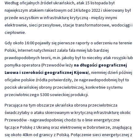
Według oficjalnych źródeł ukraińskich, atak 15 listopada był
największym atakiem rakietowym od 24 lutego 2022 i skierowany był
przede wszystkim w infrastrukturę krytyczną - między innymi
elektrownie, sieci przesyłowe, stacje transformatorowe, wodociągi i
ciepłownie.
Gdy około 16:00 pojawiły się pierwsze raporty o uderzeniu na terenie
Polski, Internet natychmiast zalała fala mniej lub bardziej
prawdopodobnych teorii, m.in. jakoby był to niecelny atak rosyjski lub
pomyłka operatora (Przewodów leży
na długości geograficznej
Lwowa i szerokości geograficznej Kijowa
), niemniej dzień później
oficjalne polskie źródła potwierdziły, że najprawdopodobniej był to
pocisk ukraińskiej obrony przeciwlotniczej, konkretnie systemu
przeciwlotniczego S300 sowieckiej produkcji.
Pracująca na tym obszarze ukraińska obrona przeciwlotnicza
świadczyłaby o ataku skierowanym w krytyczną infrastrukturę okolic
Przewodów - najprawdopobniej chodzi tu o linie energetyczne
łączące Polskę z Ukrainą oraz elektrownię w Dobrotwirze, znajdującą
się około 40km od granicy z Polską. Połączenie sieci energetycznej z