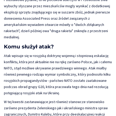
wybuchy słyszane przez mieszkańców mogły wynikać z dodatkowej
eksplozji sprzętu znajdującego się w suszarni zbóż, jednak pierwsze
doniesienia Associated Press oraz źródeł związanych z
amerykańskim wywiadem otwarcie mówiły o "dwóch zbłąkanych
rakietach", dzień później owa "druga rakieta" zniknęła z przestrzeni
medialnej.
Komu służył atak?
Atak wpisuje się w rosyjską doktrynę wojenną i stopniową eskalację
konfliktu, która jest aktualnie nie na rękę zarówno Polsce, jak i całemu
NATO, stąd możliwe ukrywanie prawdziwego winnego. Atak miałby
również pewnego rodzaju wymiar symboliczny, który podnosiło kilku
rosyjskich propagandystów - państwo NATO zostało zaatakowane
podczas obrad grupy G20, która pracowała tego dnia nad rezolucją
potępiającą rosyjski atak na Ukrainę.
W tej kwestii zastanawiające jest również stanowcze stanowisko
zarówno prezydenta Zelenskiego jak i ukraińskiego ministra spraw
zagranicznych, Dymitro Kuleby, które przy deeskalacyjnej reakcji