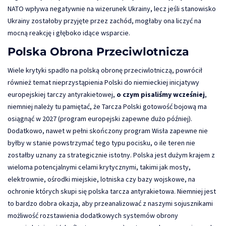
NATO wpływa negatywnie na wizerunek Ukrainy, lecz jeśli stanowisko
Ukrainy zostałoby przyjęte przez zachód, mogłaby ona liczyć na
mocną reakcję i głęboko idące wsparcie.
Polska Obrona Przeciwlotnicza
Wiele krytyki spadło na polską obronę przeciwlotniczą, powrócił
również temat nieprzystąpienia Polski do niemieckiej inicjatywy
europejskiej tarczy antyrakietowej,
o czym pisaliśmy wcześniej
,
niemniej należy tu pamiętać, że Tarcza Polski gotowość bojową ma
osiągnąć w 2027 (program europejski zapewne dużo później).
Dodatkowo, nawet w pełni skończony program Wisła zapewne nie
byłby w stanie powstrzymać tego typu pocisku, o ile teren nie
zostałby uznany za strategicznie istotny. Polska jest dużym krajem z
wieloma potencjalnymi celami krytycznymi, takimi jak mosty,
elektrownie, ośrodki miejskie, lotniska czy bazy wojskowe, na
ochronie których skupi się polska tarcza antyrakietowa. Niemniej jest
to bardzo dobra okazja, aby przeanalizować z naszymi sojusznikami
możliwość rozstawienia dodatkowych systemów obrony