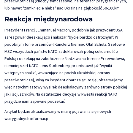
przeciwlotniczej (choćby tymczasowo) na terenach przygranicznych,
lub nawet "zamknięcie nieba" nad Ukrainą na głębokość 50-100km.
Reakcja międzynarodowa
Prezydent Francji, Emmanuel Macron, podobnie jak prezydent USA
zareagował deeskalująco i nakazał "bycie bardzo ostrożnym". W
podobnym tonie przemówił Kanclerz Niemiec Olaf Scholz. Szefowie
MSZ wszystkich państw NATO zadeklarowali pełną solidarność z
Polską i oczekują na zakończenie śledztwa na terenie Przewodowa,
niemniej szef NATO Jens Stoltenberg przedstawił już "wyniki
wstępnych analiz", wskazujące na pocisk ukraińskiej obrony
przeciwlotniczej, winą za incydent obarczając Rosję, obserwujemy
więc natychmiastowy wysiłek deeskalacyjny zarówno strony polskiej
jak i sojuszników. Na ostateczne decyzje w kwestii reakcji NATO
przyjdzie nam zapewne poczekać.
Artykuł będzie aktualizowany w miarę pojawiania się nowych
wiarygodnych informacji