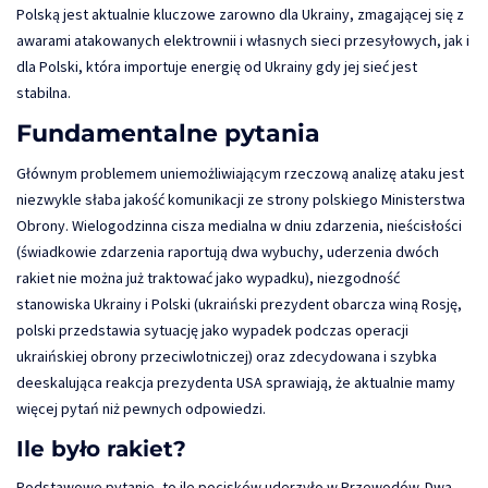
Polską jest aktualnie kluczowe zarowno dla Ukrainy, zmagającej się z
awarami atakowanych elektrownii i własnych sieci przesyłowych, jak i
dla Polski, która importuje energię od Ukrainy gdy jej sieć jest
stabilna.
Fundamentalne pytania
Głównym problemem uniemożliwiającym rzeczową analizę ataku jest
niezwykle słaba jakość komunikacji ze strony polskiego Ministerstwa
Obrony. Wielogodzinna cisza medialna w dniu zdarzenia, nieścisłości
(świadkowie zdarzenia raportują dwa wybuchy, uderzenia dwóch
rakiet nie można już traktować jako wypadku), niezgodność
stanowiska Ukrainy i Polski (ukraiński prezydent obarcza winą Rosję,
polski przedstawia sytuację jako wypadek podczas operacji
ukraińskiej obrony przeciwlotniczej) oraz zdecydowana i szybka
deeskalująca reakcja prezydenta USA sprawiają, że aktualnie mamy
więcej pytań niż pewnych odpowiedzi.
Ile było rakiet?
Podstawowe pytanie, to ile pocisków uderzyło w Przewodów. Dwa