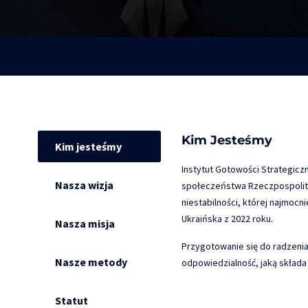
Kim Jesteśmy
Kim jesteśmy
Instytut Gotowości Strategiczn
Nasza wizja
społeczeństwa Rzeczpospolite
niestabilności, której najmocn
Ukraińska z 2022 roku.
Nasza misja
Przygotowanie się do radzeni
Nasze metody
odpowiedzialność, jaką składa 
Statut