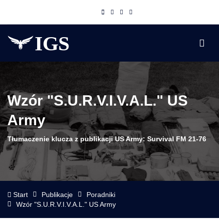
Wzór "S.U.R.V.I.V.A.L." US
Army
Tłumaczenie klucza z publikacji US Army: Survival FM 21-76
Start
Publikacje
Poradniki
Wzór "S.U.R.V.I.V.A.L." US Army