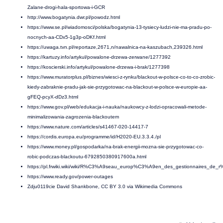
Zalane-drogi-hala-sportowa-i-GCR
http://www.bogatynia.dwr.pl/powodz.html
https://www.se.pl/wiadomosci/polska/bogatynia-13-tysiecy-ludzi-nie-ma-pradu-po-
nocnych-aa-CDx5-1g3p-oDKf.html
https://uwaga.tvn.pl/reportaze,2671,n/nawalnica-na-kaszubach,239326.html
https://kartuzy.info/artykul/powalone-drzewa-zerwane/1277392
https://koscierski.info/artykul/powalone-drzewa-i-brak/1277398
https://www.muratorplus.pl/biznes/wiesci-z-rynku/blackout-w-polsce-co-to-co-zrobic-
kiedy-zabraknie-pradu-jak-sie-przygotowac-na-blackout-w-polsce-w-europie-aa-
gFEQ-pcyX-dDz3.html
https://www.gov.pl/web/edukacja-i-nauka/naukowcy-z-lodzi-opracowali-metode-
minimalizowania-zagrozenia-blackoutem
https://www.nature.com/articles/s41467-020-14417-7
https://cordis.europa.eu/programme/id/H2020-EU.3.3.4./pl
https://www.money.pl/gospodarka/na-brak-energii-mozna-sie-przygotowac-co-
robic-podczas-blackoutu-6792850380917600a.html
https://pl.frwiki.wiki/wiki/R%C3%A9seau_europ%C3%A9en_des_gestionnaires_
https://www.ready.gov/power-outages
Zdju0119cie David Shankbone, CC BY 3.0 via Wikimedia Commons