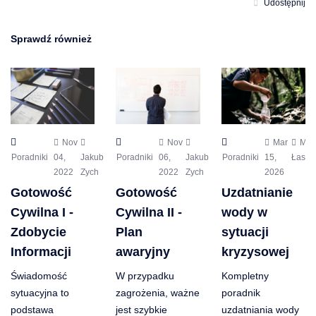
Udostępnij
Sprawdź również
Nov
Nov
Mar
Mic
Poradniki
04,
Jakub
Poradniki
06,
Jakub
Poradniki
15,
Łaszc
2022
Zych
2022
Zych
2026
Gotowość
Gotowość
Uzdatnianie
Cywilna I -
Cywilna II -
wody w
Zdobycie
Plan
sytuacji
Informacji
awaryjny
kryzysowej
Świadomość
W przypadku
Kompletny
sytuacyjna to
zagrożenia, ważne
poradnik
podstawa
jest szybkie
uzdatniania wody