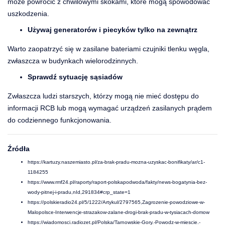
może powrócić z chwilowymi skokami, które mogą spowodować
uszkodzenia.
Używaj generatorów i piecyków tylko na zewnątrz
Warto zaopatrzyć się w zasilane bateriami czujniki tlenku węgla,
zwłaszcza w budynkach wielorodzinnych.
Sprawdź sytuację sąsiadów
Zwłaszcza ludzi starszych, którzy mogą nie mieć dostępu do
informacji RCB lub mogą wymagać urządzeń zasilanych prądem
do codziennego funkcjonowania.
Źródła
https://kartuzy.naszemiasto.pl/za-brak-pradu-mozna-uzyskac-bonifikaty/ar/c1-
1184255
https://www.rmf24.pl/raporty/raport-polskapodwoda/fakty/news-bogatynia-bez-
wody-pitnej-i-pradu,nId,291834#crp_state=1
https://polskieradio24.pl/5/1222/Artykul/2797565,Zagrozenie-powodziowe-w-
Malopolsce-Interwencje-strazakow-zalane-drogi-brak-pradu-w-tysiacach-domow
https://wiadomosci.radiozet.pl/Polska/Tarnowskie-Gory.-Powodz-w-miescie.-