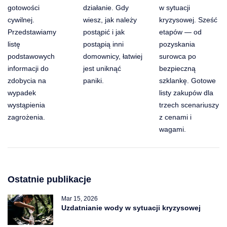
gotowości
działanie. Gdy
w sytuacji
cywilnej.
wiesz, jak należy
kryzysowej. Sześć
Przedstawiamy
postąpić i jak
etapów — od
listę
postąpią inni
pozyskania
podstawowych
domownicy, łatwiej
surowca po
informacji do
jest uniknąć
bezpieczną
zdobycia na
paniki.
szklankę. Gotowe
wypadek
listy zakupów dla
wystąpienia
trzech scenariuszy
zagrożenia.
z cenami i
wagami.
Ostatnie publikacje
Mar 15, 2026
Uzdatnianie wody w sytuacji kryzysowej