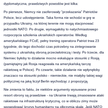
dyplomatyczna, prawdziwych powodów jest kilka:
Po pierwsze, Niemcy nie zaoferowały "przekazania" Patriotów
Polsce, lecz udostępnienie. Taka forma nie wchodzi w grę w
przypadku Ukrainy, na której terenie nie mogą stacjonować
jednostki NATO. Po drugie, wymagałoby to natychmiastowego
rozpoczęcia szkolenia ukraińskich operatorów. Według
amerykańskiego FCoE, pełny trening operatora Patriot trwa 23
tygodnie, do tego dochodzi czas potrzebny na zintegrowanie
systemu z ukraińską obroną przeciwlotniczą i testy. Po trzecie, dla
Niemiec byłoby to działanie mocno eskalujące stosunki z Rosją
(pamiętajmy jak Rosja reagowała na amerykańską tarczę
rakietową w Polsce). Po czwarte, takie działanie nie wpłynęłoby
znaczaco na stosunki polsko - niemieckie, nie miałyby takiej wagi
politycznej na jaką liczył Berlin wychodząc z propozycją.
Nie zmienia to faktu, że niektóre argumenty wysuwane przez
resort obrony są prawdziwe - na Ukrainie trwają zmasowane ataki
rakietowe na infrastrukturę krytyczną, co w obliczu zimy może
spowodować kryzys humanitarny na olbrzymią skalę. Jeśli NATO