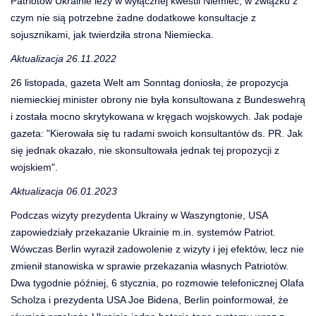
Patriotów Ukrainie leży w wyłącznej kwestii Niemiec, w związku z
czym nie sią potrzebne żadne dodatkowe konsultacje z
sojusznikami, jak twierdziła strona Niemiecka.
Aktualizacja 26.11.2022
26 listopada, gazeta Welt am Sonntag doniosła, że propozycja
niemieckiej minister obrony nie była konsultowana z Bundeswehrą
i została mocno skrytykowana w kręgach wojskowych. Jak podaje
gazeta: "Kierowała się tu radami swoich konsultantów ds. PR. Jak
się jednak okazało, nie skonsultowała jednak tej propozycji z
wojskiem".
Aktualizacja 06.01.2023
Podczas wizyty prezydenta Ukrainy w Waszyngtonie, USA
zapowiedziały przekazanie Ukrainie m.in. systemów Patriot.
Wówczas Berlin wyraził zadowolenie z wizyty i jej efektów, lecz nie
zmienił stanowiska w sprawie przekazania własnych Patriotów.
Dwa tygodnie później, 6 stycznia, po rozmowie telefonicznej Olafa
Scholza i prezydenta USA Joe Bidena, Berlin poinformował, że