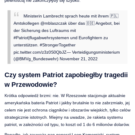
pewnością nie zakończyłyby się szybko.
Ministerin Lambrecht sprach heute mit ihrem 🇵🇱
Amtskollegen
@mblaszczak
über das 🇩🇪 Angebot, bei
der Sicherung des Luftraums mit
#Patriot
|flugabwehrsystemen und Eurofightern zu
unterstützen.
#StrongerTogether
pic.twitter.com/z3z0S0QbJZ
— Verteidigungsministerium
(@BMVg_Bundeswehr)
November 21, 2022
Czy system Patriot zapobiegłby tragedii
w Przewodowie?
Krótka odpowiedź brzmi: nie. W Rzeszowie stacjonuje aktualnie
amerykańska bateria Patriot i jakby brutalnie to nie zabrzmiało, jej
celem nie jest ochrona ciągników i obszarów wiejskich, tylko celów
strategicznie istotnych. Miejmy na uwadze, że rakieta systemu
patriot, w zależności od typu, to koszt od 1 do 6 milionów dolarów.
Ponadto, jak zauważa pan generał Leon Komornicki, system