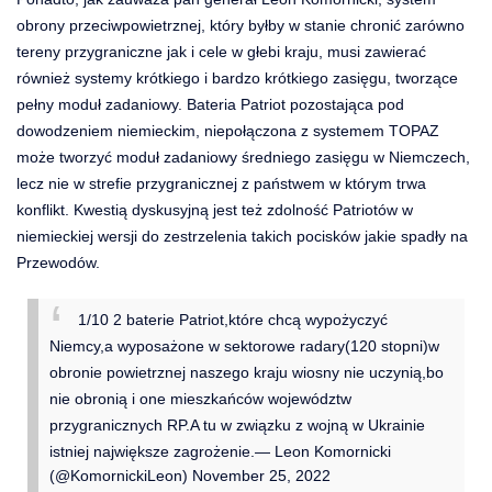
obrony przeciwpowietrznej, który byłby w stanie chronić zarówno
tereny przygraniczne jak i cele w głebi kraju, musi zawierać
również systemy krótkiego i bardzo krótkiego zasięgu, tworzące
pełny moduł zadaniowy. Bateria Patriot pozostająca pod
dowodzeniem niemieckim, niepołączona z systemem TOPAZ
może tworzyć moduł zadaniowy średniego zasięgu w Niemczech,
lecz nie w strefie przygranicznej z państwem w którym trwa
konflikt. Kwestią dyskusyjną jest też zdolność Patriotów w
niemieckiej wersji do zestrzelenia takich pocisków jakie spadły na
Przewodów.
1/10 2 baterie Patriot,które chcą wypożyczyć
Niemcy,a wyposażone w sektorowe radary(120 stopni)w
obronie powietrznej naszego kraju wiosny nie uczynią,bo
nie obronią i one mieszkańców województw
przygranicznych RP.A tu w związku z wojną w Ukrainie
istniej największe zagrożenie.
— Leon Komornicki
(@KomornickiLeon)
November 25, 2022