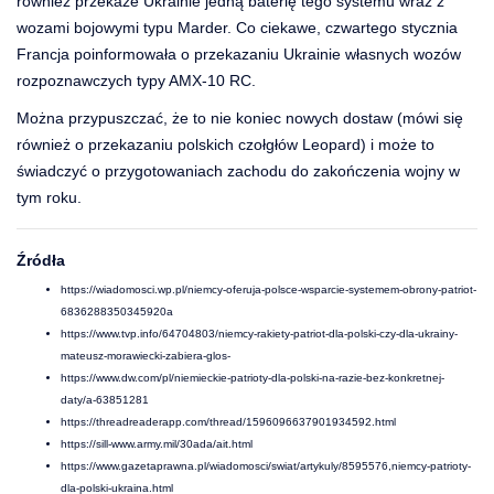
również przekaże Ukrainie jedną baterię tego systemu wraz z
wozami bojowymi typu Marder. Co ciekawe, czwartego stycznia
Francja poinformowała o przekazaniu Ukrainie własnych wozów
rozpoznawczych typy AMX-10 RC.
Można przypuszczać, że to nie koniec nowych dostaw (mówi się
również o przekazaniu polskich czołgłów Leopard) i może to
świadczyć o przygotowaniach zachodu do zakończenia wojny w
tym roku.
Źródła
https://wiadomosci.wp.pl/niemcy-oferuja-polsce-wsparcie-systemem-obrony-patriot-
6836288350345920a
https://www.tvp.info/64704803/niemcy-rakiety-patriot-dla-polski-czy-dla-ukrainy-
mateusz-morawiecki-zabiera-glos-
https://www.dw.com/pl/niemieckie-patrioty-dla-polski-na-razie-bez-konkretnej-
daty/a-63851281
https://threadreaderapp.com/thread/1596096637901934592.html
https://sill-www.army.mil/30ada/ait.html
https://www.gazetaprawna.pl/wiadomosci/swiat/artykuly/8595576,niemcy-patrioty-
dla-polski-ukraina.html