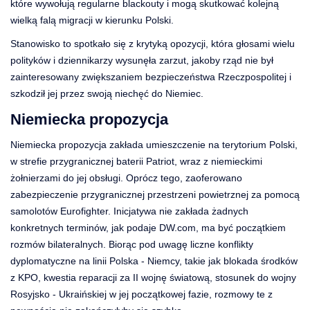
które wywołują regularne blackouty i mogą skutkować kolejną
wielką falą migracji w kierunku Polski.
Stanowisko to spotkało się z krytyką opozycji, która głosami wielu
polityków i dziennikarzy wysunęła zarzut, jakoby rząd nie był
zainteresowany zwiększaniem bezpieczeństwa Rzeczpospolitej i
szkodził jej przez swoją niechęć do Niemiec.
Niemiecka propozycja
Niemiecka propozycja zakłada umieszczenie na terytorium Polski,
w strefie przygranicznej baterii Patriot, wraz z niemieckimi
żołnierzami do jej obsługi. Oprócz tego, zaoferowano
zabezpieczenie przygranicznej przestrzeni powietrznej za pomocą
samolotów Eurofighter. Inicjatywa nie zakłada żadnych
konkretnych terminów, jak podaje DW.com, ma być początkiem
rozmów bilateralnych. Biorąc pod uwagę liczne konflikty
dyplomatyczne na linii Polska - Niemcy, takie jak blokada środków
z KPO, kwestia reparacji za II wojnę światową, stosunek do wojny
Rosyjsko - Ukraińskiej w jej początkowej fazie, rozmowy te z