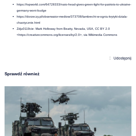
https://tvpworld.com/64728333/nato-head-gives-green-light-for-patriots-to-ukraine-
germany-wont-budge
https://dorzeczy.pl/obserwator-mediow/373708/lambrecht-w-ogniu-krytyki-dziala-
chaotycznie.html
Zdju0119cie: Mark Holloway from Beatty, Nevada, USA, CC BY 2.0
<https://creativecommons.org/licenses/by/2.0>, via Wikimedia Commons
Udostępnij
Sprawdź również